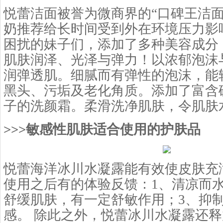
悦蕾洁面被誉为微商界的“口碑王洁面
奶推荐给长时间受到外在环境压力影
困扰的妹子们，添加了多种美容成分
肌肤润泽、光泽与弹力！以浓郁泡沫
润弹透肌。细腻而有弹性的泡沫，能
黑头、污垢及老化角质。添加了富含
子的洗颜霜。柔滑洗净肌肤，令肌肤
>>>敏感性肌肤适合使用的护肤品
悦蕾海洋冰川水凝露能有效使皮肤充
使用之后有的体验反馈：1、清凉而
舒缓肌肤，有一定舒敏作用；3、抑
感。 除此之外，悦蕾冰川水凝露还