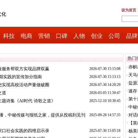
设为首页
科技
电商
营销
口碑
人物
创业
公司
品牌
热门
·
赤帜
业服务帮双方实现品牌双赢
2026-07-30 15:15:08
会...
·
天马
期实践的宣传加分指南
2026-07-30 15:13:13
·
盐源
您实现高校活动声量做破圈
2026-07-30 14:20:29
·
速存
之道
2026-03-05 11:50:47
·
第十
题诗集《AI时代·诗歌之道》
2025-12-10 10:30:45
集...
·
中秘
传播，中秘传媒与报纸之家，提供从投稿到见刊
2025-09-28 14:57:35
·
对话
·
【英
家口社会实践的四维启示录
2025-07-30 15:05:18
·
杨美