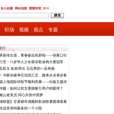
|
加入收藏
|
网站地图
|
繁體浏览
|
RSS
职场
视频
观点
专题
排行
承薪传古道，青春砺志拓新程——张家口社
行空：11岁华人少女获谷歌涂鸦大赛冠军
五彩玉:虬枝旁出 玉石界的一朵奇葩
！38家央媒单位信息汇总，媒体从业者必备
届上海国际诗歌节顺利闭幕——出版主题诗
传媒：如何让软文更能吸引用户的眼球？
毗山老党员 同心共筑中国梦
雄联盟】甘肃都市调频杯影游联赛圆满落幕
玲这里房间最多的一个小院