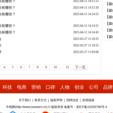
站有哪些？
2025-04-11 14:15:13
推...
·
【媒
站有哪些？
2025-04-11 14:15:10
推...
·
【媒
站有哪些？
2025-04-11 14:14:55
渠...
·
【媒
发...
·
【媒
站有哪些？
2025-04-11 14:14:51
发...
·
【媒
站有哪些？
2025-04-11 14:14:43
渠...
·
【媒
台
2025-03-27 11:10:35
发...
来
2025-03-27 11:10:25
擎
2025-03-27 11:05:06
4
5
6
7
8
9
10
..
31
下一页
科技
电商
营销
口碑
人物
创业
公司
品牌
关于我们
|
联系方式
|
版权声明
|
招聘信息
|
友情链接
牛闻网(
http://www.newwen.cn
) © 版权所有 备案号：浙ICP备10206780号-4