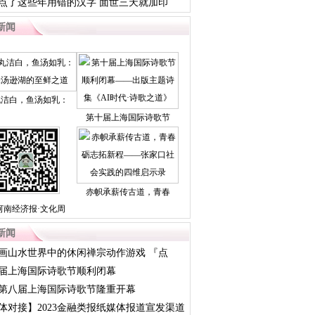
点了这些年用错的汉字 面世三天就加印
新闻
丸洁白，鱼汤如乳：
第十届上海国际诗歌节
赤帜承薪传古道，青春
河南经济报·文化周
新闻
画山水世界中的休闲禅宗动作游戏 『点
.
届上海国际诗歌节顺利闭幕
23第八届上海国际诗歌节隆重开幕
体对接】2023金融类报纸媒体报道宣发渠道