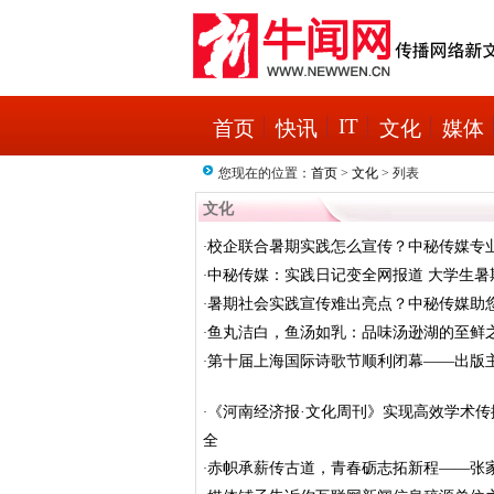
IT
首页
快讯
文化
媒体
您现在的位置：
首页
>
文化
> 列表
文化
校企联合暑期实践怎么宣传？中秘传媒专
·
中秘传媒：实践日记变全网报道 大学生暑
·
暑期社会实践宣传难出亮点？中秘传媒助
·
鱼丸洁白，鱼汤如乳：品味汤逊湖的至鲜
·
第十届上海国际诗歌节顺利闭幕——出版主
·
《河南经济报·文化周刊》实现高效学术
·
全
赤帜承薪传古道，青春砺志拓新程——张
·