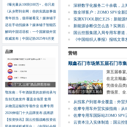
《曝光量从100到100万+，你只差
深耕数字化服务二十余载，上
《从乡野到全网：你的实践故事值
致全球客户：ZOMO SPV全
青年担当，值得被看见！媒体铺子
实测XTOOL朗仁E2S：新能
还在手动找媒体？媒体铺子智能匹
新能源诊断仪怎么选？实测后
解码中国话语权：一个国家级外宣
国云控股集团入局专用车赛道
权威发布｜中国记协2025年6月更
《中国组织人事报》报纸文章
品牌
营销
顺鑫石门市场第五届石门市集
第五届春宴
在北京顺鑫
关于“大冶湖”酒品牌图形标
凭借全品类
顺鑫石门市场第五届石
费场景、全..
鄂东南：千年酒脉里的农耕传承与
告别无效发件 覆盖全场景 套用
从找客户到签单全覆盖：外贸
从物流运输到专项作业 佐摩专用
佐摩专用车外贸实操指南：从0
2026伸缩门十大品牌发布 战将跻
佐摩专用车国际站ZOMO SPV
【投资快讯】国云控股战略投资佐
云资本注入实体制造：国云控
民政领域权威平台：《中国社会报