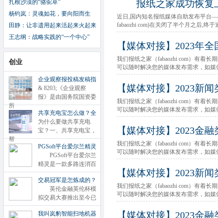
报纸之家成功恢复
扎根沙漠的“骆驼草”
杨钧岚：灵魂如花，要向阳而生
近日,国内知名报纸媒体自助发布平台—
fabaozhi com)在关闭了半个月之后
田静：让非遗用起来活起来火起来
王志纲：战略实践的“一个中心”
【媒体对接】2023年
我们报纸之家（fabaozhi com）有
创业
可以随时解决您的媒体发布需求，如媒
企业观察报投稿发稿指
【媒体对接】2023新
& 8203;《企业观察
报》是由国务院国资委
我们报纸之家（fabaozhi com）有
所
可以随时解决您的媒体发布需求，如媒
共享充电宝怎么做？全
为什么要做共享充电
【媒体对接】2023金
宝？一、共享充电宝，
帮
我们报纸之家（fabaozhi com）有
PGSoft平台爱尔兰精灵
可以随时解决您的媒体发布需求，如媒
PGSoft平台爱尔兰
精灵是一款多路连消百
【媒体对接】2023新
交易冠军是怎炼成的？
我们报纸之家（fabaozhi com）有
英伦金融英伦杯模
可以随时解决您的媒体发布需求，如媒
拟交易大赛推出至今已
【媒体对接】2023金
我叫岚豹智能扫地机器