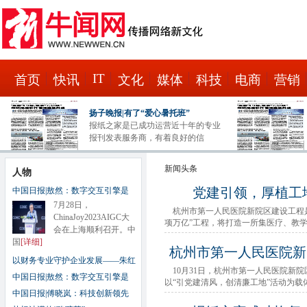
IT
首页
快讯
文化
媒体
科技
电商
营销
扬子晚报|有了“爱心暑托班”
报纸之家是已成功运营近十年的专业
报刊发表服务商，有着良好的信
新闻头条
人物
党建引领，厚植工地
中国日报|敖然：数字交互引擎是
7月28日，
杭州市第一人民医院新院区建设工程是
ChinaJoy2023AIGC大
项万亿”工程，将打造一所集医疗、教
会在上海顺利召开。中
国
[详细]
杭州市第一人民医院新
以财务专业守护企业发展——朱红
10月31日，杭州市第一人民医院新
中国日报|敖然：数字交互引擎是
以“引党建清风，创清廉工地”活动为载
中国日报|傅晓岚：科技创新领先