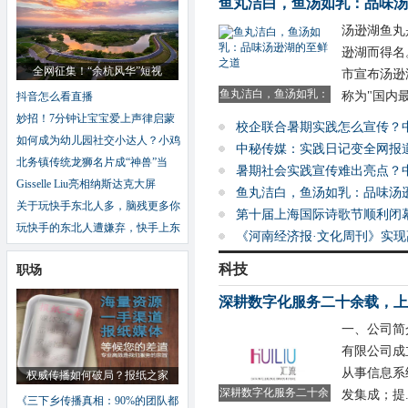
鱼丸洁白，鱼汤如乳：品味汤
汤逊湖鱼丸
逊湖而得名。
全网征集！“余杭风华”短视
市宣布汤逊
鱼丸洁白，鱼汤如乳：
称为"国内最.
抖音怎么看直播
妙招！7分钟让宝宝爱上声律启蒙
校企联合暑期实践怎么宣传？
如何成为幼儿园社交小达人？小鸡
中秘传媒：实践日记变全网报
北务镇传统龙狮名片成“神兽”当
暑期社会实践宣传难出亮点？
Gisselle Liu亮相纳斯达克大屏
鱼丸洁白，鱼汤如乳：品味汤
关于玩快手东北人多，脑残更多你
第十届上海国际诗歌节顺利闭
玩快手的东北人遭嫌弃，快手上东
《河南经济报·文化周刊》实
科技
职场
深耕数字化服务二十余载，上
一、公司简
有限公司成
从事信息系
权威传播如何破局？报纸之家
深耕数字化服务二十余
发集成；提..
《三下乡传播真相：90%的团队都