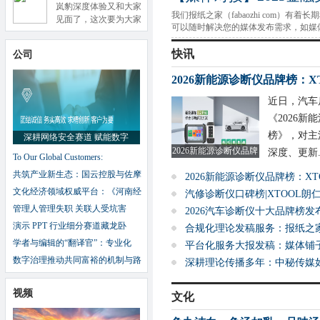
岚豹深度体验又和大家
我们报纸之家（fabaozhi com）有
见面了，这次要为大家
可以随时解决您的媒体发布需求，如媒
快讯
公司
2026新能源诊断仪品牌榜：X
近日，汽车
《2026
榜》，对主
深耕网络安全赛道 赋能数字
2026新能源诊断仪品牌
深度、更新..
To Our Global Customers:
共筑产业新生态：国云控股与佐摩
2026新能源诊断仪品牌榜：X
文化经济领域权威平台：《河南经
汽修诊断仪口碑榜|XTOOL朗
管理人管理失职 关联人受坑害
2026汽车诊断仪十大品牌榜
演示 PPT 行业细分赛道藏龙卧
合规化理论发稿服务：报纸之
学者与编辑的“翻译官”：专业化
平台化服务大报发稿：媒体铺
数字治理推动共同富裕的机制与路
深耕理论传播多年：中秘传媒
视频
文化