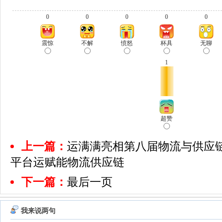
0
0
0
0
0
震惊
不解
愤怒
杯具
无聊
1
超赞
上一篇：
运满满亮相第八届物流与供应链
平台运赋能物流供应链
下一篇：
最后一页