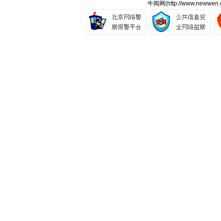
牛闻网(
http://www.newwen.