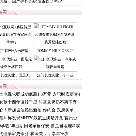
机遇，国产操作系统准备好了吗？
新闻
北互联网+乡医转型
TOMMY HILFIGER 20
门长优实业：国足无
江门长优实业：今年或
新闻
士电视求职成功底薪1.3万元 入职时底薪变4
女孩十四年辗转千里 与空巢奶奶不离不弃
心！新加坡催婚出新招:你约会 政府买单
程师称发现MH370残骸且满是弹孔 官员否
华学霸"毕业后回老家当保安 曾是当地理科状
物理学家史蒂芬·霍金去世，享年76岁