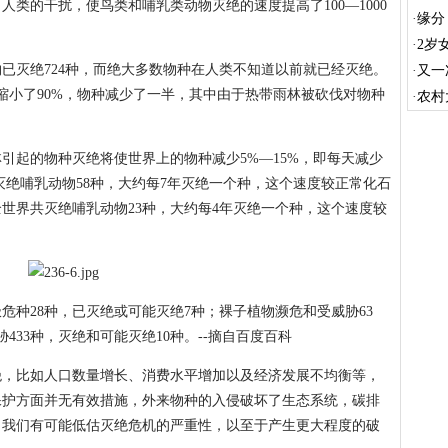
人类的干扰，使鸟类和哺乳类动物灭绝的速度提高了100—1000
·
缘分
同框
·
2岁
已灭绝724种，而绝大多数物种在人类不知道以前就已经灭绝。
语数
·
又一
积缩小了90%，物种减少了一半，其中由于热带雨林被砍伐对物种
·
农村
牵手
林引起的物种灭绝将使世界上的物种减少5%—15%，即每天减少
界共灭绝哺乳动物58种，大约每7年灭绝一个种，这个速度较正常化石
，全世界共灭绝哺乳动物23种，大约每4年灭绝一个种，这个速度较
危种28种，已灭绝或可能灭绝7种；裸子植物濒危和受威胁63
433种，灭绝和可能灭绝10种。--摘自百度百科
比如人口数量增长、消费水平增加以及经济发展不均衡等，
保护方面并无有效措施，外来物种的入侵破坏了生态系统，碳排
，我们有可能低估灭绝危机的严重性，以至于产生更大程度的破