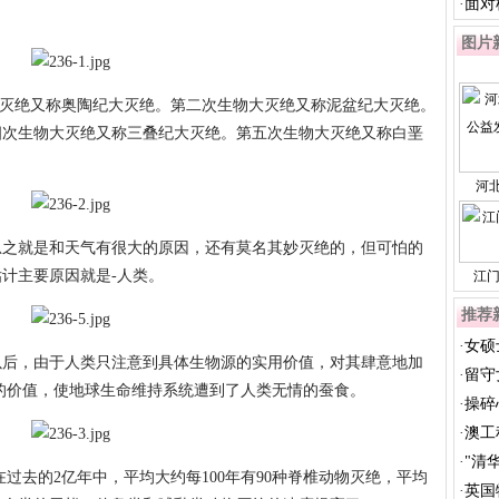
影响
·
面对
图片
灭绝又称奥陶纪大灭绝。第二次生物大灭绝又称泥盆纪大灭绝。
四次生物大灭绝又称三叠纪大灭绝。第五次生物大灭绝又称白垩
河
之就是和天气有很大的原因，还有莫名其妙灭绝的，但可怕的
计主要原因就是-人类。
江
推荐
·
女硕
，由于人类只注意到具体生物源的实用价值，对其肆意地加
千
·
留守
的价值，使地球生命维持系统遭到了人类无情的蚕食。
·
操碎
·
澳工
认
·
"清
去的2亿年中，平均大约每100年有90种脊椎动物灭绝，平均
元
·
英国