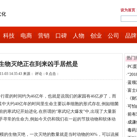
设为首页
科技
电商
营销
口碑
人物
创业
公司
品牌
热门
生物灭绝正在到来凶手居然是
·
PC
1-03 14:35:43 来源： 评论：
0
点击：
我...
·
“2
榜”荣.
·
蓝领
·
富士
星的时间约为46亿年，也就是说我们的家园有46亿岁了，而
形...
·
《财
其中大约40亿年的时间里生命主要以单细胞的形式存在,例如细菌
·
可怕
年前的寒武纪开始进化.在所谓的“寒武纪大爆发”中,出现了大量新
·
前有
异乎寻常的生命力,例如今天仍和我们在一起的节肢动物和软体动
逢生
·
成谦
哪里
·
毒药
模的生物灭绝，一次灭绝的数量就是当时动物的90%，可以说摧