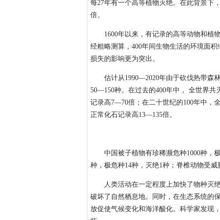
每27年有一个高等植物灭绝。在此背景下，
倍。
1600年以来，有记录的高等动物和植物
经粗略测算，400年间生物生活的环境面
损失的影响更为突出。
估计从1990—2020年由于砍伐热带森
50—150种。在过去的400年中， 全世
记录高7—70倍；在二十世纪的100年中
正常化石记录高13—135倍。
中国被子植物有珍稀濒危种1000种，极
种，极危种14种，灭绝1种；脊椎动物受威胁
人类活动在一定程度上加快了物种灭绝，
破坏了自然栖息地。同时，在生态系统的
放促使气候变化和海洋酸化。科学家发现