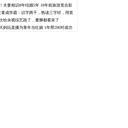
！夫妻相识8年结婚5年 18年前旅游竟合影
女童成学霸：识字两千，熟读三字经，用英
数
次给央视综艺跪了，董卿都看呆了
大妈玩直播为青年当红娘 1年帮200对成功