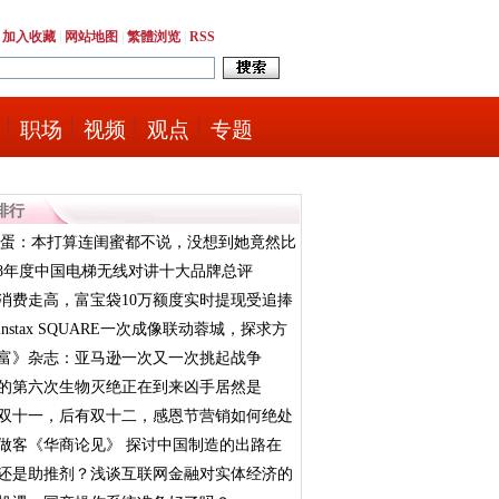
|
加入收藏
|
网站地图
|
繁體浏览
|
RSS
职场
视频
观点
专题
排行
蛋蛋：本打算连闺蜜都不说，没想到她竟然比
018年度中国电梯无线对讲十大品牌总评
..
消费走高，富宝袋10万额度实时提现受追捧
instax SQUARE一次成像联动蓉城，探求方
富》杂志：亚马逊一次又一次挑起战争
的第六次生物灭绝正在到来凶手居然是
双十一，后有双十二，感恩节营销如何绝处
？
做客《华商论见》 探讨中国制造的出路在
还是助推剂？浅谈互联网金融对实体经济的