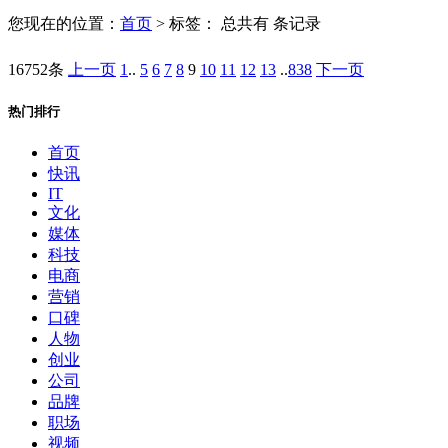
您现在的位置：
首页
> 标签：
总共有 条记录
16752条
上一页
1
..
5
6
7
8
9
10
11
12
13
..
838
下一页
热门排行
首页
快讯
IT
文化
媒体
科技
电商
营销
口碑
人物
创业
公司
品牌
职场
视频