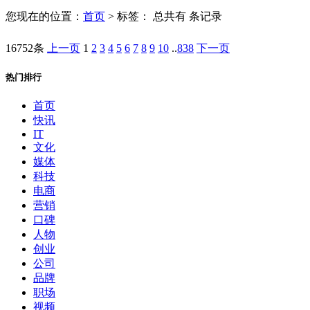
您现在的位置：
首页
> 标签：
总共有 条记录
16752条
上一页
1
2
3
4
5
6
7
8
9
10
..
838
下一页
热门排行
首页
快讯
IT
文化
媒体
科技
电商
营销
口碑
人物
创业
公司
品牌
职场
视频