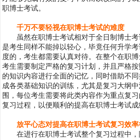
职博士考试。
千万不要轻视在职博士考试的难度
虽然在职博士考试相对于全日制博士考
是考生同样不能掉以轻心，毕竟任何升学考
度的，考生都需要认真对待。在整个在职博
考生需要制定严格的复习计划，并且严格按
的知识内容进行全面的记忆，同时借助不同
成各类基础知识的训练，尤其是复习大纲中
围，每位考生需要将此类内容作为重点复习
复习过程，以便顺利的提高在职博士考试成
放平心态对提高在职博士考试复习效率
在进行在职博士考试整个复习过程中，