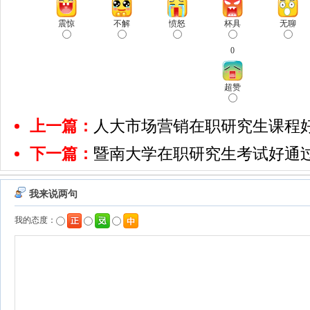
震惊
不解
愤怒
杯具
无聊
0
超赞
上一篇：
人大市场营销在职研究生课程好
下一篇：
暨南大学在职研究生考试好通过