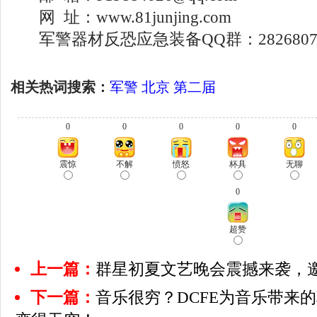
网 址：www.81junjing.com
军警器材反恐应急装备QQ群：2826807
相关热词搜索：
军警
北京
第二届
0
0
0
0
0
震惊
不解
愤怒
杯具
无聊
0
超赞
上一篇：
群星初夏文艺晚会震撼来袭，
下一篇：
音乐很穷？DCFE为音乐带来