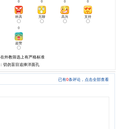
0
0
0
0
杯具
无聊
高兴
支持
0
超赞
:在外教筛选上有严格标准
体：切勿盲目追捧洋面孔