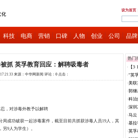
设为首页
科技
电商
营销
口碑
人物
创业
公司
品牌
热门
被抓 英孚教育回应：解聘吸毒者
·
【3
1 17:21:33 来源：中华网新闻 评论：
0
点击：
很...
·
“英
·
美联
·
郭继
公...
·
科治
·
深圳
容忍，对涉毒外教予以解聘
动...
·
马云
分局成功破获一起涉毒案件，截至目前共抓获涉毒人员19人，其
到...
·
基拉
，另9人为学生）。
·
英孚