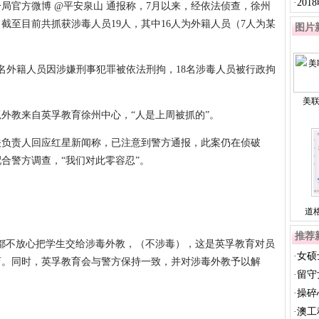
多远
·
20
山分局官方微博 @平安泉山 通报称，7月以来，经依法侦查，徐州
台建
截至目前共抓获涉毒人员19人，其中16人为外籍人员（7人为某
图片
1名外籍人员因涉嫌刑事犯罪被依法刑拘，18名涉毒人员被行政拘
美
外教来自英孚教育徐州中心，“人是上周被抓的”。
相关负责人回应红星新闻称，已注意到警方通报，此案仍在侦破
合警方调查，“我们对此零容忍”。
道
推荐
都不放心把学生交给涉毒外教，（不涉毒），这是英孚教育对员
·
女硕
育。同时，英孚教育会与警方保持一致，并对涉毒外教予以解
千
·
留守
·
操碎
·
澳工