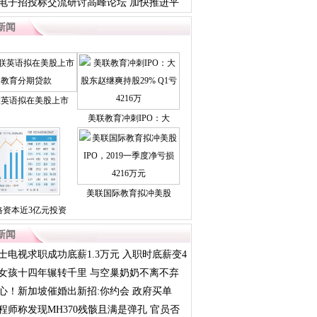
？
18电子招投标交流研讨高峰论坛 加快推进平
设
新闻
联英语拟在美股上市
美联教育冲刺IPO：大
美联国际教育拟冲美股
格资本近3亿元投资
新闻
士电视求职成功底薪1.3万元 入职时底薪变4
女孩十四年辗转千里 与空巢奶奶不离不弃
心！新加坡催婚出新招:你约会 政府买单
程师称发现MH370残骸且满是弹孔 官员否