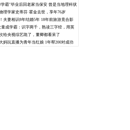
华学霸"毕业后回老家当保安 曾是当地理科状
物理学家史蒂芬·霍金去世，享年76岁
！夫妻相识8年结婚5年 18年前旅游竟合影
女童成学霸：识字两千，熟读三字经，用英
数
次给央视综艺跪了，董卿都看呆了
大妈玩直播为青年当红娘 1年帮200对成功