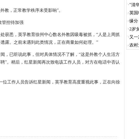
认
·
"清
名外教，正常教学秩序未受影响”。
元
·
英国
·
缘分
教管控待加强
同框
·
2岁
士处获悉，英孚教育徐州中心数名外教因吸毒被抓，“人是上周抓
语数
·
又一
透露。之前未遇到此类情况，正在商量如何处理。”
·
农村
牵手
闻，已听说此事，但对具体情况不了解，“这是外教个人生活方
聘”。稍后，红星新闻再次致电该工作人员，对方在电话中否认
部门一位工作人员告诉红星新闻，英孚教育高度重视此事，正在向徐