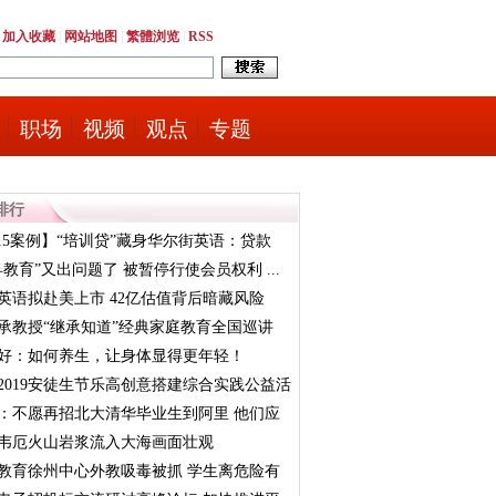
|
加入收藏
|
网站地图
|
繁體浏览
|
RSS
职场
视频
观点
专题
排行
·15案例】“培训贷”藏身华尔街英语：贷款
孚教育”又出问题了 被暂停行使会员权利 ...
英语拟赴美上市 42亿估值背后暗藏风险
承教授“继承知道”经典家庭教育全国巡讲
好：如何养生，让身体显得更年轻！
2019安徒生节乐高创意搭建综合实践公益活
：不愿再招北大清华毕业生到阿里 他们应
韦厄火山岩浆流入大海画面壮观
教育徐州中心外教吸毒被抓 学生离危险有