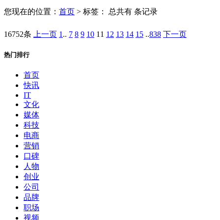
您现在的位置：
首页
> 标签：
总共有 条记录
16752条
上一页
1
..
7
8
9
10
11
12
13
14
15
..
838
下一页
热门排行
首页
快讯
IT
文化
媒体
科技
电商
营销
口碑
人物
创业
公司
品牌
职场
视频